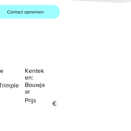
Contact opnemen
de
Kentek
en:
Bouwja
Trimple
ar
Prijs
€