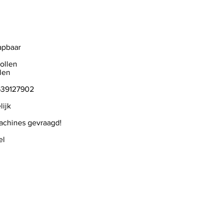
lapbaar
rollen
elen
1639127902
lijk
chines gevraagd!
el