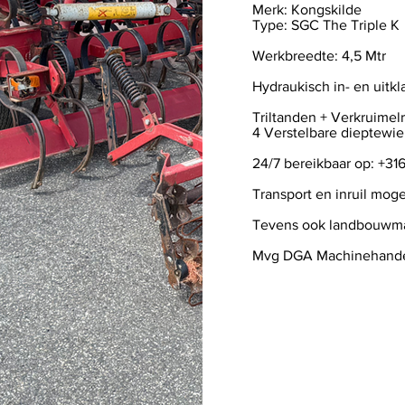
Merk: Kongskilde
Type: SGC The Triple K
Werkbreedte: 4,5 Mtr
Hydraukisch in- en uitk
Triltanden + Verkruimel
4 Verstelbare dieptewi
24/7 bereikbaar op: +3
Transport en inruil moge
Tevens ook landbouwma
Mvg DGA Machinehand