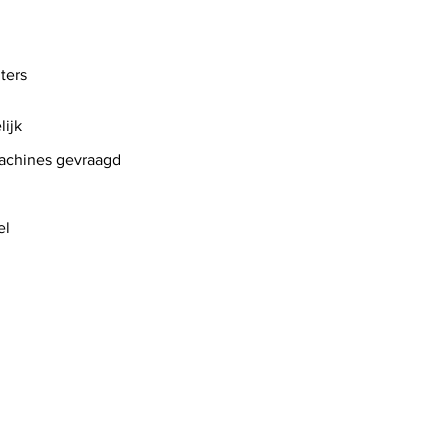
uters
lijk
achines gevraagd
el