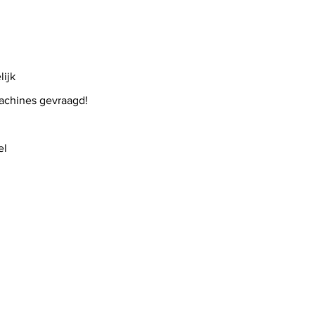
lijk
chines gevraagd!
el