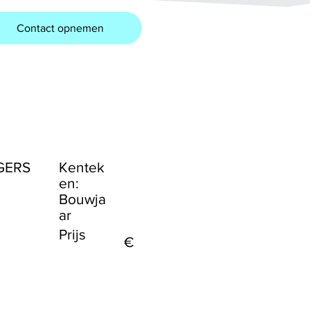
Contact opnemen
GERS
Kentek
en:
Bouwja
ar
Prijs
€