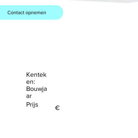
Contact opnemen
Kentek
en:
Bouwja
ar
Prijs
€