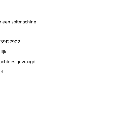
er een spitmachine
1639127902
ijk!
chines gevraagd!
el