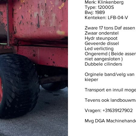
Merk: Klinkenberg
Type: 12000S
Bwj: 1989
Kenteken: LFB-04-V
Zware 17 tons Daf asse
Zwaar onderstel
Hydr steunpoot
Geveerde dissel
Led verlicting
Ongeremd ( Beide assen
niet aangesloten )
Dubbele cilinders
Orginele band/velg van l
kieper
Transport en inruil moge
Tevens ook landbouwma
Vragen: +31639127902
Mvg DGA Machinehand