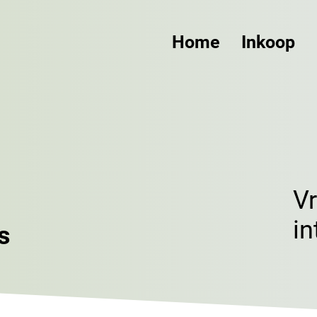
Home
Inkoop
V
in
s