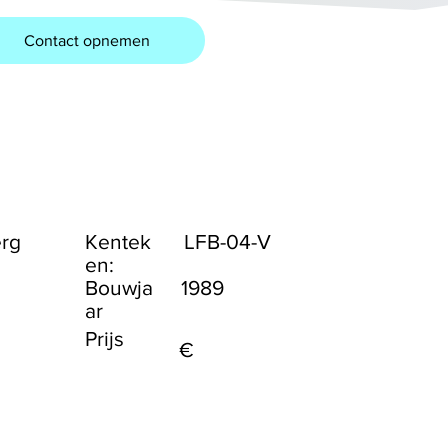
Contact opnemen
erg
Kentek
LFB-04-V
en:
Bouwja
1989
ar
Prijs
€