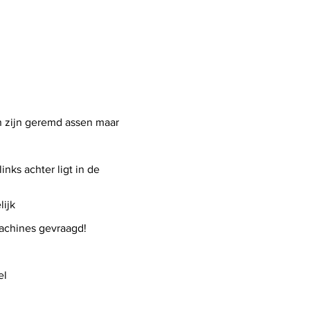
n
 zijn geremd assen maar
inks achter ligt in de
lijk
chines gevraagd!
el