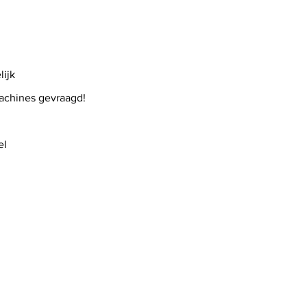
lijk
chines gevraagd!
el