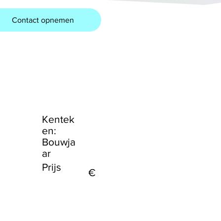
Contact opnemen
Kentek
en:
Bouwja
ar
Prijs
€